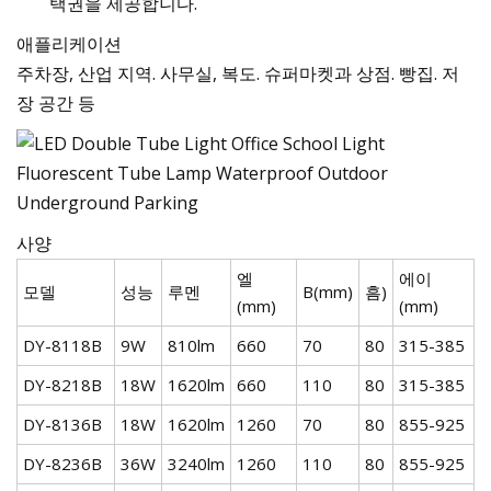
택권을 제공합니다.
애플리케이션
주차장, 산업 지역. 사무실, 복도. 슈퍼마켓과 상점. 빵집. 저
장 공간 등
사양
엘
에이
모델
성능
루멘
B(mm)
흠)
(mm)
(mm)
DY-8118B
9W
810lm
660
70
80
315-385
DY-8218B
18W
1620lm
660
110
80
315-385
DY-8136B
18W
1620lm
1260
70
80
855-925
DY-8236B
36W
3240lm
1260
110
80
855-925