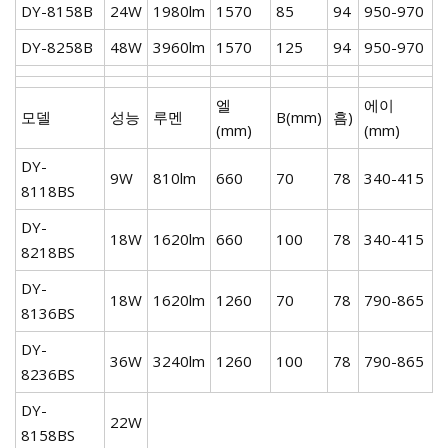
DY-8158B
24W
1980lm
1570
85
94
950-970
DY-8258B
48W
3960lm
1570
125
94
950-970
엘
에이
모델
성능
루멘
B(mm)
흠)
(mm)
(mm)
DY-
9W
810lm
660
70
78
340-415
8118BS
DY-
18W
1620lm
660
100
78
340-415
8218BS
DY-
18W
1620lm
1260
70
78
790-865
8136BS
DY-
36W
3240lm
1260
100
78
790-865
8236BS
DY-
22W
8158BS