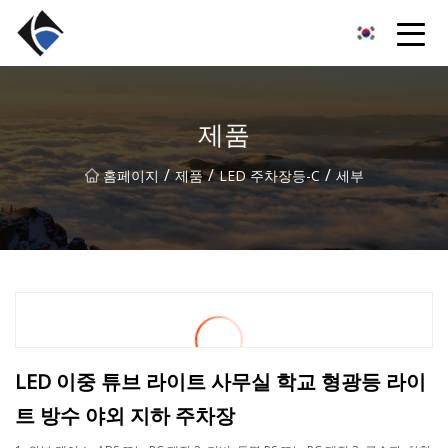
복건 LED 선형 유한 공사
제품
/
/
/
홈페이지
제품
LED 주차장등-C
세부
LED 이중 튜브 라이트 사무실 학교 형광등 라이
트 방수 야외 지하 주차장