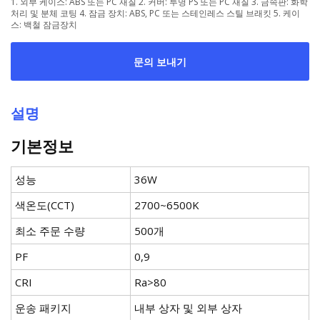
1. 외부 케이스: ABS 또는 PC 재질 2. 커버: 투명 PS 또는 PC 재질 3. 금속판: 화학
처리 및 분체 코팅 4. 잠금 장치: ABS, PC 또는 스테인레스 스틸 브래킷 5. 케이
스: 백철 잠금장치
문의 보내기
설명
기본정보
성능
36W
색온도(CCT)
2700~6500K
최소 주문 수량
500개
PF
0,9
CRI
Ra>80
운송 패키지
내부 상자 및 외부 상자